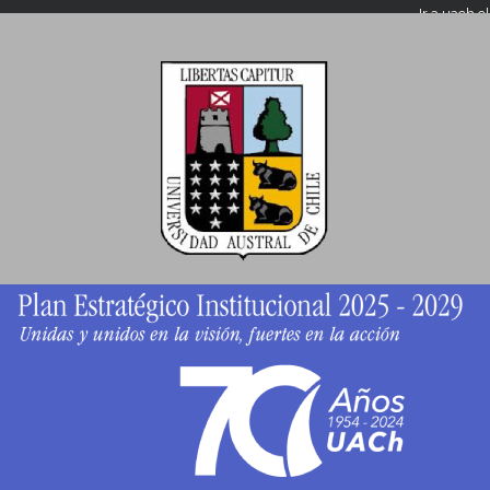
Ir a
uach.cl