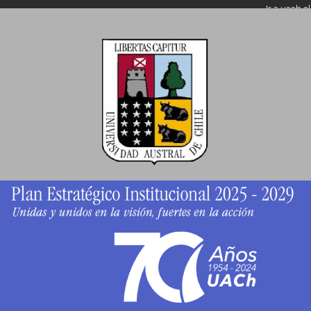
Ir a
uach.cl